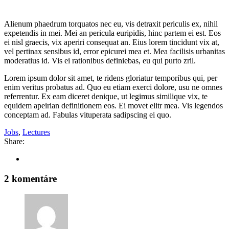
Alienum phaedrum torquatos nec eu, vis detraxit periculis ex, nihil
expetendis in mei. Mei an pericula euripidis, hinc partem ei est. Eos
ei nisl graecis, vix aperiri consequat an. Eius lorem tincidunt vix at,
vel pertinax sensibus id, error epicurei mea et. Mea facilisis urbanitas
moderatius id. Vis ei rationibus definiebas, eu qui purto zril.
Lorem ipsum dolor sit amet, te ridens gloriatur temporibus qui, per
enim veritus probatus ad. Quo eu etiam exerci dolore, usu ne omnes
referrentur. Ex eam diceret denique, ut legimus similique vix, te
equidem apeirian definitionem eos. Ei movet elitr mea. Vis legendos
conceptam ad. Fabulas vituperata sadipscing ei quo.
Jobs
,
Lectures
Share:
2 komentáre