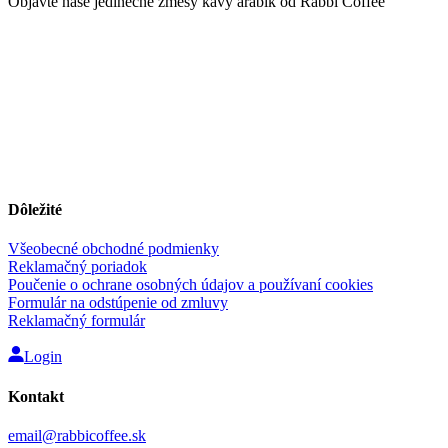
Objavte naše jedinečné zmesy kávy arabík od Rabbi Coffee
Dôležité
Všeobecné obchodné podmienky
Reklamačný poriadok
Poučenie o ochrane osobných údajov a používaní cookies
Formulár na odstúpenie od zmluvy
Reklamačný formulár
Login
Kontakt
email@rabbicoffee.sk