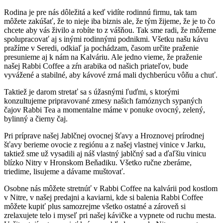
Rodina je pre nás dôležitá a keď vidíte rodinnú firmu, tak tam
môžete zakúšať, že to nieje iba biznis ale, že tým žijeme, že je to čo
chcete aby vás živilo a robíte to z vášňou. Tak sme radi, že môžeme
spolupracovať aj s inými rodinnými podnikmi. Všetku našu kávu
pražíme v Seredi, odkiaľ ja pochádzam, časom určite praženie
presunieme aj k nám na Kalváriu. Ale jedno vieme, že praženie
našej Rabbi Coffee a zŕn arabika od našich priateľov, bude
vyvážené a stabilné, aby kávové zrná mali dychberúcu vôňu a chuť.
Taktiež je darom stretať sa s úžasnými ľuďmi, s ktorými
konzultujeme pripravované zmesy našich famóznych sypaných
čajov Rabbi Tea a momentalne máme v ponuke ovocný, zelený,
bylinný a čierny čaj.
Pri príprave našej Jablčnej ovocnej šťavy a Hroznovej prírodnej
šťavy berieme ovocie z regiónu a z našej vlastnej vinice v Jarku,
taktiež sme už vysadili aj náš vlastný jablčný sad a ďaľšiu vinicu
blízko Nitry v Hronskom Beňadiku. Všetko ručne zberáme,
triedime, lisujeme a dávame muštovať.
Osobne nás môžete stretnúť v Rabbi Coffee na kalvárii pod kostlom
v Nitre, v našej predajni a kaviarni, kde si balenia Rabbi Coffee
môžete kupiť plus samozrejme všetko ostatné a zároveň si
zrelaxujete telo i myseľ pri našej kávičke a vypnete od ruchu mesta.