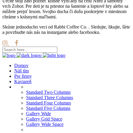
Určite stojí zato pozrieť krásne vyhľady na celu Nitru a samotny
vrch Zobor. Pre deti je tu priestor na šantenie a loptové hry alebo sa
môžete prejsť lesom. Svojho ducha či dušu pookrejete v miestnom
chráme s krásnymi maľbami.
Skúste jednoducho veci od Rabbi Coffee Co. . Sledujte, likujte, šírte
a povzbudte nás nás na instargame alebo facebooku.
Domov
Náš tím
Pre firmy
Kaviareň
Standard Two Columns
Standard Three Columns
Standard Four Columns
Standard Five Columns
Gallery Wide
Gallery Grid Space
Gallery Wide Space