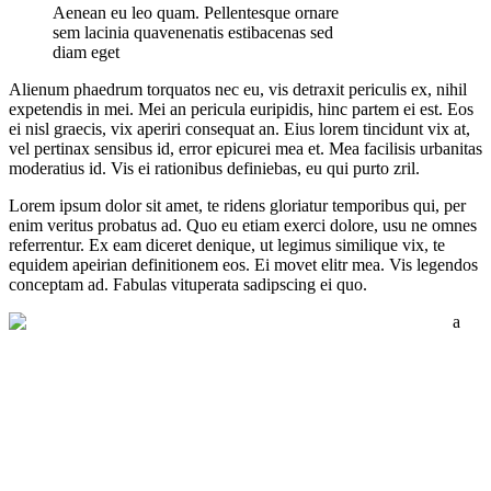
Aenean eu leo quam. Pellentesque ornare
sem lacinia quavenenatis estibacenas sed
diam eget
Alienum phaedrum torquatos nec eu, vis detraxit periculis ex, nihil
expetendis in mei. Mei an pericula euripidis, hinc partem ei est. Eos
ei nisl graecis, vix aperiri consequat an. Eius lorem tincidunt vix at,
vel pertinax sensibus id, error epicurei mea et. Mea facilisis urbanitas
moderatius id. Vis ei rationibus definiebas, eu qui purto zril.
Lorem ipsum dolor sit amet, te ridens gloriatur temporibus qui, per
enim veritus probatus ad. Quo eu etiam exerci dolore, usu ne omnes
referrentur. Ex eam diceret denique, ut legimus similique vix, te
equidem apeirian definitionem eos. Ei movet elitr mea. Vis legendos
conceptam ad. Fabulas vituperata sadipscing ei quo.