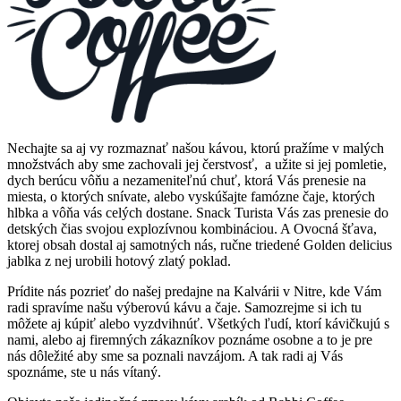
Nechajte sa aj vy rozmaznať našou kávou, ktorú pražíme v malých
množstvách aby sme zachovali jej čerstvosť, a užite si jej pomletie,
dych berúcu vôňu a nezameniteľnú chuť, ktorá Vás prenesie na
miesta, o ktorých snívate, alebo vyskúšajte famózne čaje, ktorých
hlbka a vôňa vás celých dostane. Snack Turista Vás zas prenesie do
detských čias svojou explozívnou kombináciou. A Ovocná šťava,
ktorej obsah dostal aj samotných nás, ručne triedené Golden delicius
jablka z nej urobili hotový zlatý poklad.
Prídite nás pozrieť do našej predajne na Kalvárii v Nitre, kde Vám
radi spravíme našu výberovú kávu a čaje. Samozrejme si ich tu
môžete aj kúpiť alebo vyzdvihnúť. Všetkých ľudí, ktorí kávičkujú s
nami, alebo aj firemných zákazníkov poznáme osobne a to je pre
nás dôležité aby sme sa poznali navzájom. A tak radi aj Vás
spoznáme, ste u nás vítaný.