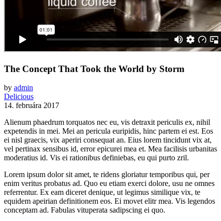
Blog
The Concept That Took the World by Storm
by
admin
Delicious
14. februára 2017
Alienum phaedrum torquatos nec eu, vis detraxit periculis ex, nihil
expetendis in mei. Mei an pericula euripidis, hinc partem ei est. Eos
ei nisl graecis, vix aperiri consequat an. Eius lorem tincidunt vix at,
vel pertinax sensibus id, error epicurei mea et. Mea facilisis urbanitas
moderatius id. Vis ei rationibus definiebas, eu qui purto zril.
Lorem ipsum dolor sit amet, te ridens gloriatur temporibus qui, per
enim veritus probatus ad. Quo eu etiam exerci dolore, usu ne omnes
referrentur. Ex eam diceret denique, ut legimus similique vix, te
equidem apeirian definitionem eos. Ei movet elitr mea. Vis legendos
conceptam ad. Fabulas vituperata sadipscing ei quo.