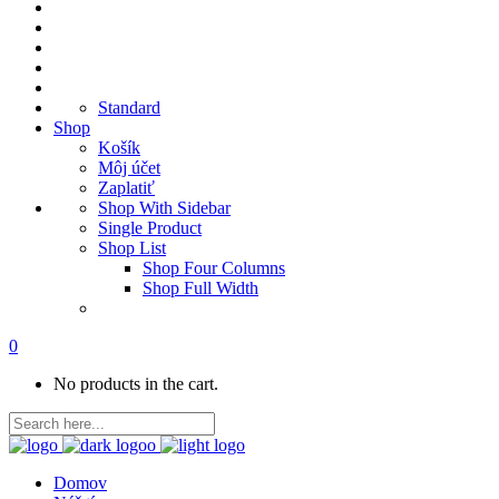
Standard
Shop
Košík
Môj účet
Zaplatiť
Shop With Sidebar
Single Product
Shop List
Shop Four Columns
Shop Full Width
0
No products in the cart.
Domov