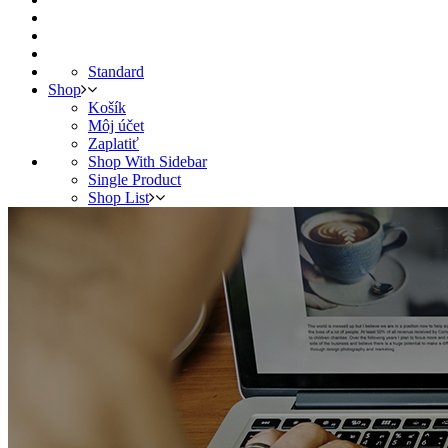
Standard
Shop
Košík
Môj účet
Zaplatiť
Shop With Sidebar
Single Product
Shop List
Shop Four Columns
Shop Full Width