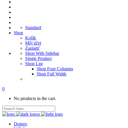
Standard
Shop
Košík
Môj účet
Zaplatiť
Shop With Sidebar
Single Product
Shop List
Shop Four Columns
Shop Full Width
0
No products in the cart.
Domov