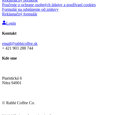
Reklamačný poriadok
Poučenie o ochrane osobných údajov a používaní cookies
Formulár na odstúpenie od zmluvy
Reklamačný formulár
Login
Kontakt
email@rabbicoffee.sk
+ 421 903 288 744
Kde sme
Rabbi Coffee showroom
Piaristická 6
Nitra 94901
To najlepšie na jednom mieste
© Rabbi Coffee Co.