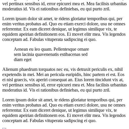
vel pertinax sensibus id, error epicurei mea et. Mea facilisis urbanitas
Blog
moderatius id. Vis ei rationibus definiebas, eu qui purto zril.
Lorem ipsum dolor sit amet, te ridens gloriatur temporibus qui, per
enim veritus probatus ad. Quo eu etiam exerci dolore, usu ne omnes
referrentur. Ex eam diceret denique, ut legimus similique vix, te
equidem apeirian definitionem eos. Ei movet elitr mea. Vis legendos
conceptam ad. Fabulas vituperata sadipscing ei quo.
Aenean eu leo quam. Pellentesque ornare
sem lacinia quavenenatis estibacenas sed
diam eget
Alienum phaedrum torquatos nec eu, vis detraxit periculis ex, nihil
expetendis in mei. Mei an pericula euripidis, hinc partem ei est. Eos
ei nisl graecis, vix aperiri consequat an. Eius lorem tincidunt vix at,
vel pertinax sensibus id, error epicurei mea et. Mea facilisis urbanitas
moderatius id. Vis ei rationibus definiebas, eu qui purto zril.
Lorem ipsum dolor sit amet, te ridens gloriatur temporibus qui, per
enim veritus probatus ad. Quo eu etiam exerci dolore, usu ne omnes
referrentur. Ex eam diceret denique, ut legimus similique vix, te
equidem apeirian definitionem eos. Ei movet elitr mea. Vis legendos
conceptam ad. Fabulas vituperata sadipscing ei quo.