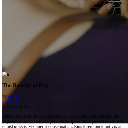
The Benefits of Play
by
admin
Lifestyle
1. marca 2016
Alienum phaedrum torquatos nec eu, vis detraxit periculis ex, nihil
expetendis in mei. Mei an pericula euripidis, hinc partem ei est. Eos
ei nisl graecis, vix aperiri consequat an. Eius lorem tincidunt vix at,