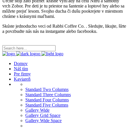
Určite stojí zato pozrieť krásne vyhľady na celu Nitru a samotny
vrch Zobor. Pre deti je tu priestor na šantenie a loptové hry alebo sa
môžete prejsť lesom. Svojho ducha či dušu pookrejete v miestnom
chráme s krásnymi maľbami.
Skúste jednoducho veci od Rabbi Coffee Co. . Sledujte, likujte, šírte
a povzbudte nás nás na instargame alebo facebooku.
Domov
Náš tím
Pre firmy
Kaviareň
Standard Two Columns
Standard Three Columns
Standard Four Columns
Standard Five Columns
Gallery Wide
Gallery Grid Space
Gallery Wide Space