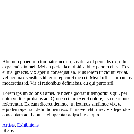
Alienum phaedrum torquatos nec eu, vis detraxit periculis ex, nihil
expetendis in mei. Mei an pericula euripidis, hinc partem ei est. Eos
ei nisl graecis, vix aperiri consequat an. Eius lorem tincidunt vix at,
vel pertinax sensibus id, error epicurei mea et. Mea facilisis urbanitas
moderatius id. Vis ei rationibus definiebas, eu qui purto zril.
Lorem ipsum dolor sit amet, te ridens gloriatur temporibus qui, per
enim veritus probatus ad. Quo eu etiam exerci dolore, usu ne omnes
referrentur. Ex eam diceret denique, ut legimus similique vix, te
equidem apeirian definitionem eos. Ei movet elitr mea. Vis legendos
conceptam ad. Fabulas vituperata sadipscing ei quo.
Artists
,
Exhibitions
Share: