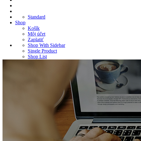
Standard
Shop
Košík
Môj účet
Zaplatiť
Shop With Sidebar
Single Product
Shop List
Shop Four Columns
Shop Full Width