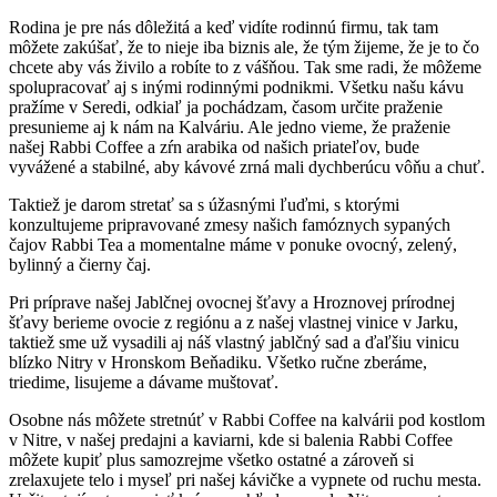
Rodina je pre nás dôležitá a keď vidíte rodinnú firmu, tak tam
môžete zakúšať, že to nieje iba biznis ale, že tým žijeme, že je to čo
chcete aby vás živilo a robíte to z vášňou. Tak sme radi, že môžeme
spolupracovať aj s inými rodinnými podnikmi. Všetku našu kávu
pražíme v Seredi, odkiaľ ja pochádzam, časom určite praženie
presunieme aj k nám na Kalváriu. Ale jedno vieme, že praženie
našej Rabbi Coffee a zŕn arabika od našich priateľov, bude
vyvážené a stabilné, aby kávové zrná mali dychberúcu vôňu a chuť.
Taktiež je darom stretať sa s úžasnými ľuďmi, s ktorými
konzultujeme pripravované zmesy našich famóznych sypaných
čajov Rabbi Tea a momentalne máme v ponuke ovocný, zelený,
bylinný a čierny čaj.
Pri príprave našej Jablčnej ovocnej šťavy a Hroznovej prírodnej
šťavy berieme ovocie z regiónu a z našej vlastnej vinice v Jarku,
taktiež sme už vysadili aj náš vlastný jablčný sad a ďaľšiu vinicu
blízko Nitry v Hronskom Beňadiku. Všetko ručne zberáme,
triedime, lisujeme a dávame muštovať.
Osobne nás môžete stretnúť v Rabbi Coffee na kalvárii pod kostlom
v Nitre, v našej predajni a kaviarni, kde si balenia Rabbi Coffee
môžete kupiť plus samozrejme všetko ostatné a zároveň si
zrelaxujete telo i myseľ pri našej kávičke a vypnete od ruchu mesta.