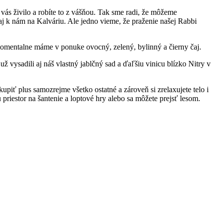
y vás živilo a robíte to z vášňou. Tak sme radi, že môžeme
j k nám na Kalváriu. Ale jedno vieme, že praženie našej Rabbi
omentalne máme v ponuke ovocný, zelený, bylinný a čierny čaj.
už vysadili aj náš vlastný jablčný sad a ďaľšiu vinicu blízko Nitry v
upiť plus samozrejme všetko ostatné a zároveň si zrelaxujete telo i
 priestor na šantenie a loptové hry alebo sa môžete prejsť lesom.