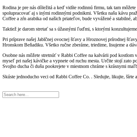
Rodina je pre nás dôležitá a keď vidíte rodinnú firmu, tak tam môžete z
spolupracovať aj s inými rodinnými podnikmi. Všetku našu kávu praží
Coffee a zŕn arabika od našich priateľov, bude vyvážené a stabilné,
Taktiež je darom stretať sa s úžasnými ľuďmi, s ktorými konzultuj
Pri príprave našej Jablčnej ovocnej šťavy a Hroznovej prírodnej šťavy 
Hronskom Beňadiku. Všetko ručne zberáme, triedime, lisujeme a dá
Osobne nás môžete stretnúť v Rabbi Coffee na kalvárii pod kostlom v N
myseľ pri našej kávičke a vypnete od ruchu mesta. Určite stojí zato po
Svojho ducha či dušu pookrejete v miestnom chráme s krásnymi maľ
Skúste jednoducho veci od Rabbi Coffee Co. . Sledujte, likujte, šírte