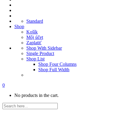
Standard
Shop
Košík
Môj účet
Zaplatiť
Shop With Sidebar
Single Product
Shop List
Shop Four Columns
Shop Full Width
0
No products in the cart.