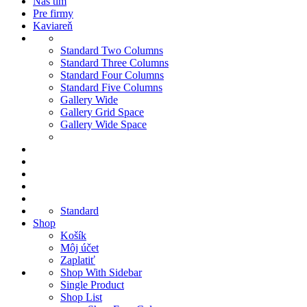
Náš tím
Pre firmy
Kaviareň
Standard Two Columns
Standard Three Columns
Standard Four Columns
Standard Five Columns
Gallery Wide
Gallery Grid Space
Gallery Wide Space
Standard
Shop
Košík
Môj účet
Zaplatiť
Shop With Sidebar
Single Product
Shop List