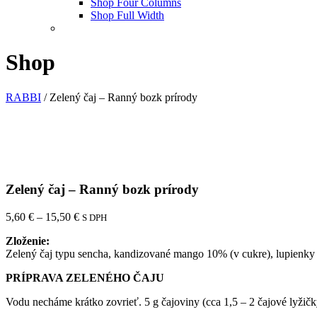
Shop Four Columns
Shop Full Width
Shop
RABBI
/
Zelený čaj – Ranný bozk prírody
Zelený čaj – Ranný bozk prírody
5,60
€
–
15,50
€
S DPH
Zloženie:
Zelený čaj typu sencha, kandizované mango 10% (v cukre), lupienky 
PRÍPRAVA ZELENÉHO ČAJU
Vodu necháme krátko zovrieť. 5 g čajoviny (cca 1,5 – 2 čajové lyžič