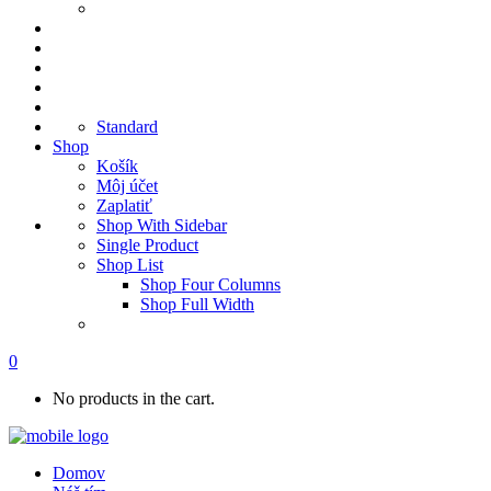
Standard
Shop
Košík
Môj účet
Zaplatiť
Shop With Sidebar
Single Product
Shop List
Shop Four Columns
Shop Full Width
0
No products in the cart.
Domov