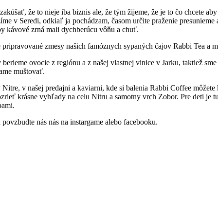
akúšať, že to nieje iba biznis ale, že tým žijeme, že je to čo chcete ab
me v Seredi, odkiaľ ja pochádzam, časom určite praženie presunieme a
 aby kávové zrná mali dychberúcu vôňu a chuť.
eme pripravované zmesy našich famóznych sypaných čajov Rabbi Tea a m
berieme ovocie z regiónu a z našej vlastnej vinice v Jarku, taktiež sme 
vame muštovať.
itre, v našej predajni a kaviarni, kde si balenia Rabbi Coffee môžete k
zrieť krásne vyhľady na celu Nitru a samotny vrch Zobor. Pre deti je tu
bami.
 a povzbudte nás nás na instargame alebo facebooku.