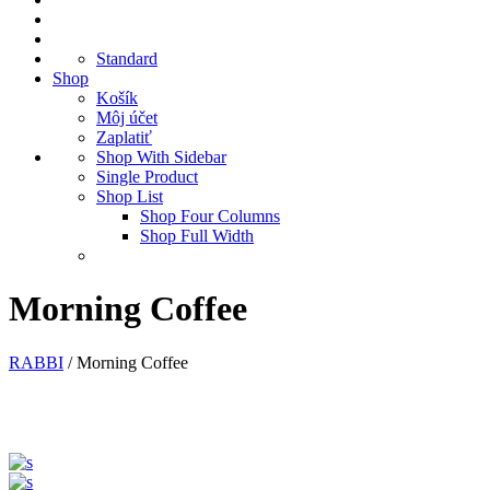
Standard
Shop
Košík
Môj účet
Zaplatiť
Shop With Sidebar
Single Product
Shop List
Shop Four Columns
Shop Full Width
Morning Coffee
RABBI
/
Morning Coffee