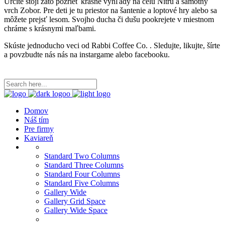
Určite stojí zato pozrieť krásne vyhľady na celu Nitru a samotny
vrch Zobor. Pre deti je tu priestor na šantenie a loptové hry alebo sa
môžete prejsť lesom. Svojho ducha či dušu pookrejete v miestnom
chráme s krásnymi maľbami.
Skúste jednoducho veci od Rabbi Coffee Co. . Sledujte, likujte, šírte
a povzbudte nás nás na instargame alebo facebooku.
Domov
Náš tím
Pre firmy
Kaviareň
Standard Two Columns
Standard Three Columns
Standard Four Columns
Standard Five Columns
Gallery Wide
Gallery Grid Space
Gallery Wide Space