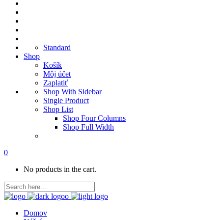
Standard
Shop
Košík
Môj účet
Zaplatiť
Shop With Sidebar
Single Product
Shop List
Shop Four Columns
Shop Full Width
0
No products in the cart.
Domov