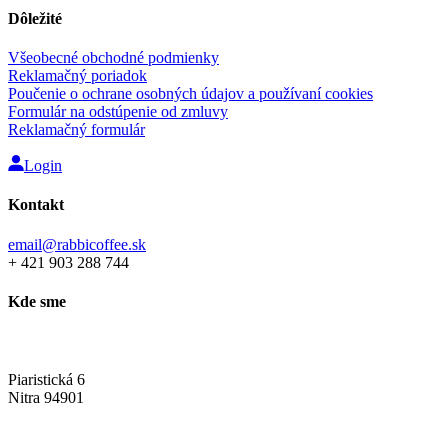
Dôležité
Všeobecné obchodné podmienky
Reklamačný poriadok
Poučenie o ochrane osobných údajov a používaní cookies
Formulár na odstúpenie od zmluvy
Reklamačný formulár
Login
Kontakt
email@rabbicoffee.sk
+ 421 903 288 744
Kde sme
Rabbi Coffee showroom
Piaristická 6
Nitra 94901
To najlepšie na jednom mieste