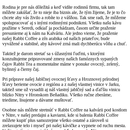
Rodina je pre nás dôležitá a keď vidíte rodinnú firmu, tak tam
môžete zakúšať, že to nieje iba biznis ale, že tým žijeme, že je to čo
chcete aby vás živilo a robíte to z vášňou. Tak sme radi, že môžeme
spolupracovať aj s inými rodinnými podnikmi. Všetku našu kávu
pražíme v Seredi, odkiaľ ja pochádzam, časom určite praženie
presunieme aj k nám na Kalváriu. Ale jedno vieme, že praženie
našej Rabbi Coffee a zŕn arabika od našich priateľov, bude
vyvážené a stabilné, aby kávové zrná mali dychberúcu vôňu a chuť.
Taktiež je darom stretať sa s úžasnými ľuďmi, s ktorými
konzultujeme pripravované zmesy našich famóznych sypaných
čajov Rabbi Tea a momentalne máme v ponuke ovocný, zelený,
bylinný a čierny čaj.
Pri príprave našej Jablčnej ovocnej šťavy a Hroznovej prírodnej
šťavy berieme ovocie z regiónu a z našej vlastnej vinice v Jarku,
taktiež sme už vysadili aj náš vlastný jablčný sad a ďaľšiu vinicu
blízko Nitry v Hronskom Beňadiku. Všetko ručne zberáme,
triedime, lisujeme a dávame muštovať.
Osobne nás môžete stretnúť v Rabbi Coffee na kalvárii pod kostlom
v Nitre, v našej predajni a kaviarni, kde si balenia Rabbi Coffee
môžete kupiť plus samozrejme všetko ostatné a zároveň si
zrelaxujete telo i myseľ pri našej kávičke a vypnete od ruchu mesta.