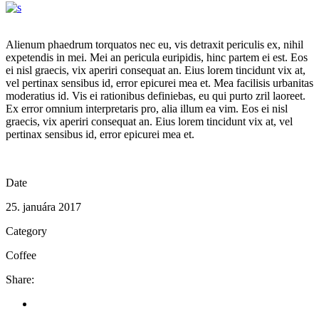
Alienum phaedrum torquatos nec eu, vis detraxit periculis ex, nihil
expetendis in mei. Mei an pericula euripidis, hinc partem ei est. Eos
ei nisl graecis, vix aperiri consequat an. Eius lorem tincidunt vix at,
vel pertinax sensibus id, error epicurei mea et. Mea facilisis urbanitas
moderatius id. Vis ei rationibus definiebas, eu qui purto zril laoreet.
Ex error omnium interpretaris pro, alia illum ea vim. Eos ei nisl
graecis, vix aperiri consequat an. Eius lorem tincidunt vix at, vel
pertinax sensibus id, error epicurei mea et.
Date
25. januára 2017
Category
Coffee
Share: